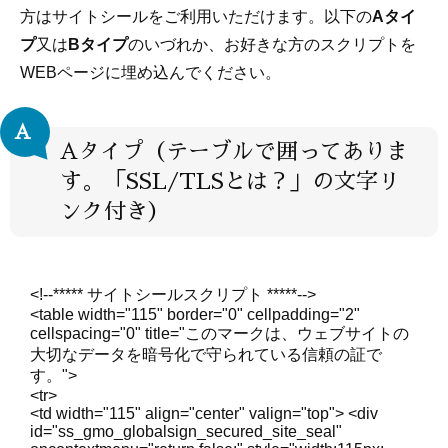
方はサイトシールをご利用いただけます。以下の
Aタイ
プ
又は
Bタイプ
のいづれか、お好きな方のスクリプトを
WEBページに埋め込んでください。
A
Aタイプ（テーブルで囲ってありま
す。「SSL/TLSとは？」の文字リ
ンク付き）
<!--***** サイトシールスクリプト *****-->
<table width="115" border="0" cellpadding="2"
cellspacing="0" title="このマークは、ウェブサイトの
大切なデータを暗号化で守られている信頼の証で
す。">
<tr>
<td width="115" align="center" valign="top"> <div
id="ss_gmo_globalsign_secured_site_seal"