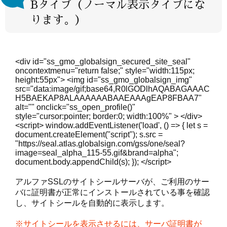
Bタイプ（ノーマル表示タイプにな
ります。）
<div id="ss_gmo_globalsign_secured_site_seal"
oncontextmenu="return false;" style="width:115px;
height:55px"> <img id="ss_gmo_globalsign_img"
src="data:image/gif;base64,R0lGODlhAQABAGAAAC
H5BAEKAP8ALAAAAAABAAEAAAgEAP8FBAA7"
alt="" onclick="ss_open_profile()"
style="cursor:pointer; border:0; width:100%" > </div>
<script> window.addEventListener('load', () => { let s =
document.createElement("script"); s.src =
"https://seal.atlas.globalsign.com/gss/one/seal?
image=seal_alpha_115-55.gif&brand=alpha";
document.body.appendChild(s); }); </script>
アルファSSLのサイトシールサーバが、ご利用のサー
バに証明書が正常にインストールされている事を確認
し、サイトシールを自動的に表示します。
※サイトシールを表示させるには、サーバ証明書が