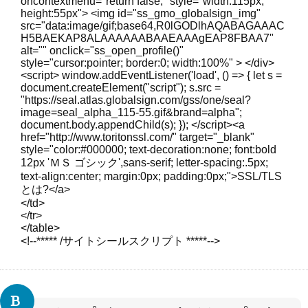
oncontextmenu="return false;" style="width:115px;
height:55px"> <img id="ss_gmo_globalsign_img"
src="data:image/gif;base64,R0lGODlhAQABAGAAAC
H5BAEKAP8ALAAAAAABAAEAAAgEAP8FBAA7"
alt="" onclick="ss_open_profile()"
style="cursor:pointer; border:0; width:100%" > </div>
<script> window.addEventListener('load', () => { let s =
document.createElement("script"); s.src =
"https://seal.atlas.globalsign.com/gss/one/seal?
image=seal_alpha_115-55.gif&brand=alpha";
document.body.appendChild(s); }); </script><a
href="http://www.toritonssl.com/" target="_blank"
style="color:#000000; text-decoration:none; font:bold
12px 'ＭＳ ゴシック',sans-serif; letter-spacing:.5px;
text-align:center; margin:0px; padding:0px;">SSL/TLS
とは?</a>
</td>
</tr>
</table>
<!--***** /サイトシールスクリプト *****-->
B