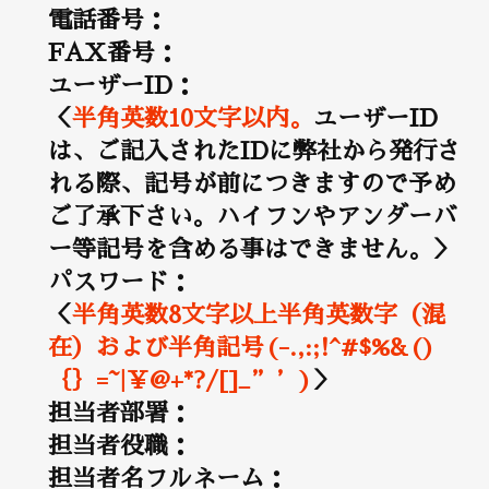
電話番号：
FAX番号：
ユーザーID：
＜
半角英数10文字以内。
ユーザーID
は、ご記入されたIDに弊社から発行さ
れる際、記号が前につきますので予め
ご了承下さい。ハイフンやアンダーバ
ー等記号を含める事はできません。＞
パスワード：
＜
半角英数8文字以上半角英数字（混
在）および半角記号(-.,:;!^#$%&()
｛｝=~|￥@+*?/[]_”’)
＞
担当者部署：
担当者役職：
担当者名フルネーム：